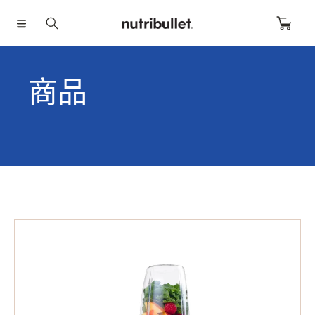
跳至內容
0
商品
nutribullet
高
效
營