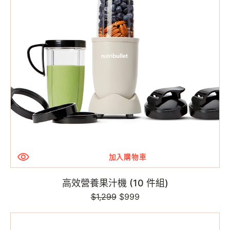
果
汁
機
(10
件
組)
加入購物車
高效營養果汁機 (10 件組)
$1,299
定
售
$999
價
價
高