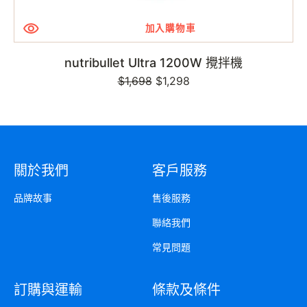
加入購物車
nutribullet Ultra 1200W 攪拌機
$1,698
定
售
$1,298
價
價
關於我們
客戶服務
品牌故事
售後服務
聯絡我們
常見問題
訂購與運輸
條款及條件