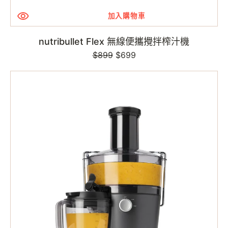
加入購物車
nutribullet Flex 無線便攜攪拌榨汁機
$899
定
售
$699
價
價
nutribullet
榨
汁
機