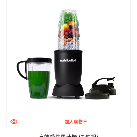
效
營
養
果
汁
機
(7
件
組)
加入購物車