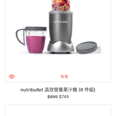
養
果
汁
機
(6
件
組)
售罄
nutribullet 高效營養果汁機 (6 件組)
$899
定
售
$749
價
價
nutribullet