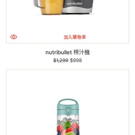
加入購物車
nutribullet 榨汁機
$1,299
定
售
$998
價
價
無
線
便
攜
攪
拌
榨