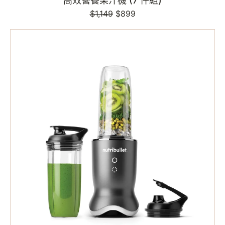
高效營養果汁機 (7 件組)
$1,149
定
售
$899
價
價
nutribullet
Ultra
1200W
攪
拌
機