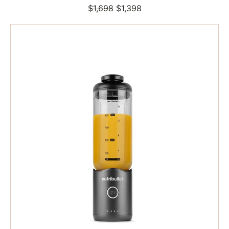
$1,698
定
售
$1,398
價
價
nutribullet
Flex
無
線
便
攜
攪
拌
榨
汁
機