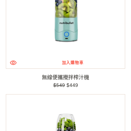
汁
機
加入購物車
無線便攜攪拌榨汁機
$549
定
售
$449
價
價
高
效
營
養